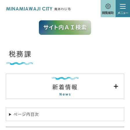
ペ
メニューを飛ばして本文へ
ー
ジ
の
先
頭
で
す
。
本
税務課
文
新着情報
ページ内目次