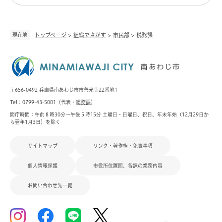
現在地
トップページ
>
組織でさがす
>
市民部
>
税務課
〒656-0492 兵庫県南あわじ市市善光寺22番地1
Tel：0799-43-5001（代表・
総務課
）
開庁時間：午前８時30分～午後５時15分 土曜日・日曜日、祝日、年末年始（12月29日か
ら翌年1月3日）を除く
サイトマップ
リンク・著作権・免責事項
個人情報保護
市役所位置図、各課の業務内容
お問い合わせ先一覧