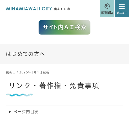
ペ
メニューを飛ばして本文へ
ー
ジ
の
先
頭
で
す
。
はじめての方へ
更新日：2025年3月1日更新
本
文
リンク・著作権・免責事項
ページ内目次