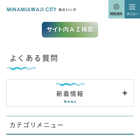
ペ
メニューを飛ばして本文へ
ー
ジ
の
先
頭
で
す
。
本
よくある質問
文
新着情報
カテゴリメニュー