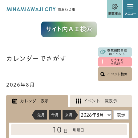
ペ
メニューを飛ばして本文へ
ー
ジ
の
先
頭
で
す
。
複数期間開催
本
のイベント
カレンダーでさがす
文
もうすぐ
申込終了
イベント検索
2026年8月
カレンダー表示
イベント一覧表示
先月
今月
来月
10
月曜日
日