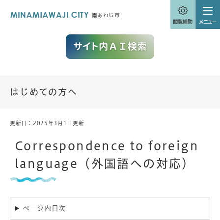
ペ
メニューを飛ばして本文へ
ー
ジ
の
先
頭
で
す
。
はじめての方へ
更新日：2025年3月1日更新
本
文
Correspondence to foreign
language（外国語への対応）
ページ内目次