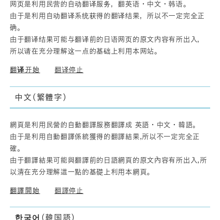
网页是利用民营的自动翻译服务，翻英语・中文・韩语。
由于是利用自动翻译系统获得的翻译结果，所以不一定完全正
确。
由于翻译结果可能与翻译前的日语网页的原文内容有所出入，
所以请在充分理解这一点的基础上利用本网站。
翻译开始
翻译停止
中文(繁體字)
網頁是利用民營的自動翻譯服務翻譯成 英語・中文・韓語。
由于是利用自動翻譯係統獲得的翻譯結果,所以不一定完全正
確。
由于翻譯結果可能與翻譯前的日語網頁的原文內容有所出入,所
以清在充分理解這一點的基礎上利用本網頁。
翻譯開始
翻譯停止
한국어(韓国語)