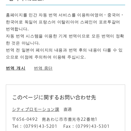
홈페이지를 민간 자동 번역 서비스를 이용하여영어・중국어・
한국어로 독일어 프랑스어 이탈리아어 스페인어 포르투갈어
번역합니다.
자동 번역 시스템을 이용한 기계 번역이므로 모든 번역이 정확
한 것은 아닙니다.
번역 전 일본어 페이지의 내용과 번역 후의 내용이 다를 수 있
으므로 이점에 주의하여 이용해 주십시오.
번역 개시
번역 중단
このページに関するお問い合わせ先
シティプロモーション課
直通
〒656-0492
南あわじ市市善光寺22番地1
Tel：(0799)43-5201
Fax：(0799)43-5301