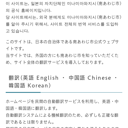
이 사이트는, 일본의 자치단체인 미나미아와지시(南あわじ市)
의 공식 홈페이지입니다.
당 사이트에서는, 외국 분에게도 미나미아와지시(南あわじ市)
를 알아 주시기 위해서, 사이트 전체의 번역 서비스를 도입하
고 있습니다.
このサイトは、日本の自治体である南あわじ市公式ウェブサ
イトです。
当サイトでは、外国の方にも南あわじ市を知っていただくた
め、サイト全体の翻訳サービスを導入しております。
翻訳(英語 English ・ 中国語 Chinese ・
韓国語 Korean)
ホームページを民間の自動翻訳サービスを利用し、英語・中
国語・韓国語に翻訳します。
自動翻訳システムによる機械翻訳のため、必ずしも正確な翻
訳であるとは限りません。