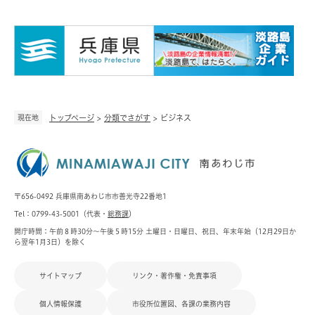
現在地
トップページ
>
分類でさがす
>
ビジネス
〒656-0492 兵庫県南あわじ市市善光寺22番地1
Tel：0799-43-5001（代表・
総務課
）
開庁時間：午前８時30分～午後５時15分 土曜日・日曜日、祝日、年末年始（12月29日か
ら翌年1月3日）を除く
サイトマップ
リンク・著作権・免責事項
個人情報保護
市役所位置図、各課の業務内容