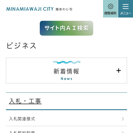
ペ
メニューを飛ばして本文へ
ー
ジ
の
先
頭
で
す
ビジネス
。
本
文
新着情報
入札・工事
入札関連様式