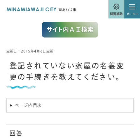
ペ
メニューを飛ばして本文へ
ー
ジ
の
先
頭
で
す
。
更新日：2015年4月6日更新
本
文
登記されていない家屋の名義変
更の手続きを教えてください。
ページ内目次
回答