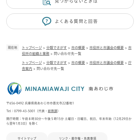
見つからないときは
よくある質問と回答
現在地
トップページ
>
分類でさがす
>
市の概要
>
市役所と市議会の概要
>
市
役所の組織と業務
>
問い合わせ先一覧
トップページ
>
分類でさがす
>
市の概要
>
市役所と市議会の概要
>
庁
舎案内
>
問い合わせ先一覧
〒656-0492 兵庫県南あわじ市市善光寺22番地1
Tel：0799-43-5001（代表・
総務課
）
開庁時間：午前８時30分～午後５時15分 土曜日・日曜日、祝日、年末年始（12月29日か
ら翌年1月3日）を除く
サイトマップ
リンク・著作権・免責事項