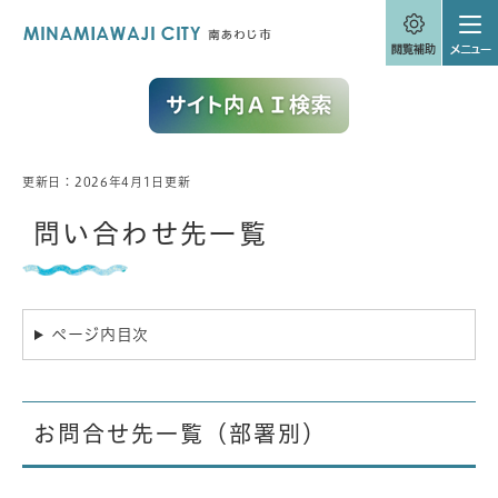
ペ
メニューを飛ばして本文へ
ー
ジ
の
先
頭
で
す
。
更新日：2026年4月1日更新
本
文
問い合わせ先一覧
ページ内目次
お問合せ先一覧（部署別）