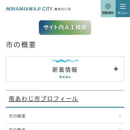
ペ
メニューを飛ばして本文へ
ー
ジ
の
先
頭
で
す
市の概要
。
本
文
新着情報
南あわじ市プロフィール
市の概要