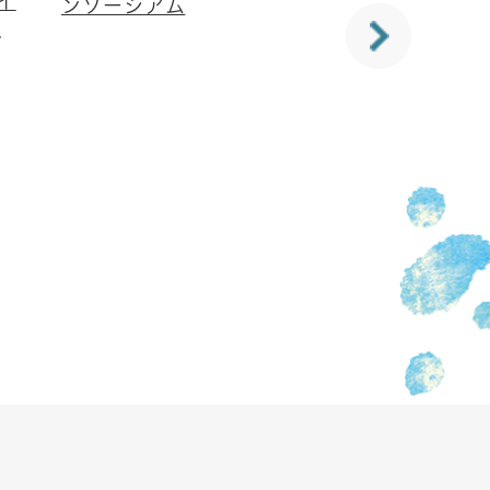
イ
ンソーシアム
ォ
が
域
、
報