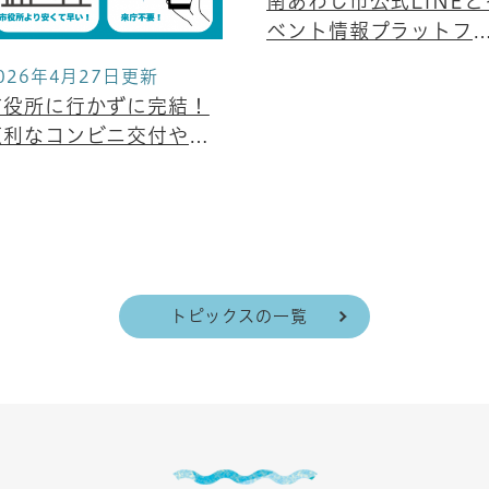
南あわじ市公式LINEと
ベント情報プラットフ
ーム「イベンティア」
026年4月27日更新
連携 〜分散していた地
市役所に行かずに完結！
イベント情報を集約し
便利なコンビニ交付やオ
観光客・市民に“届く情
ンライン申請をご利用く
発信”を実現〜
ださい！
トピックスの一覧