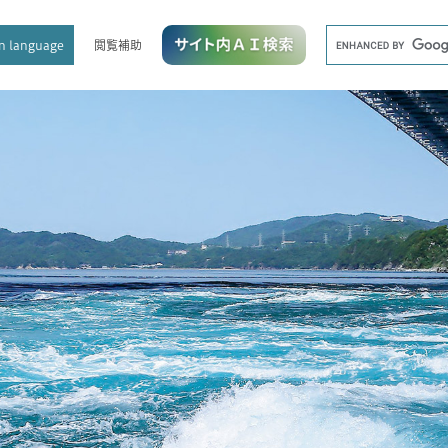
メニューを飛ばして本文へ
キ
閲覧補助
n language
ー
ワ
ー
ド
検
索