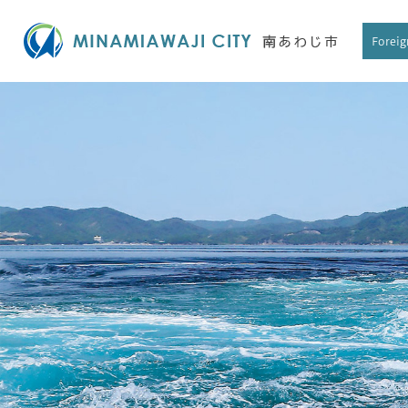
ペ
ー
Foreig
ジ
の
先
頭
で
す
。