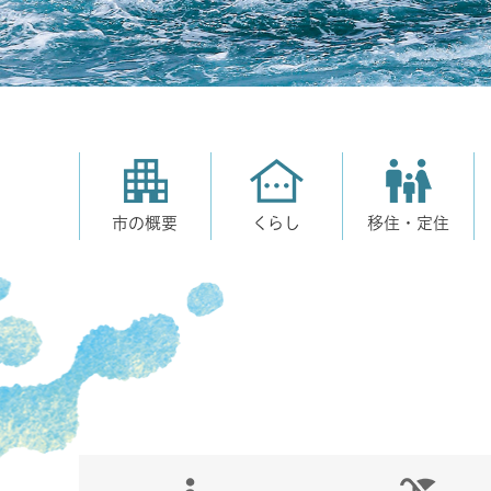
市の概要
くらし
移住・定住
本
文