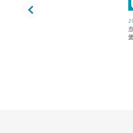
2
2月1日更新
プリで「広報南
をご覧いただけ