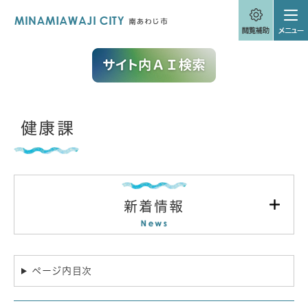
ペ
メニューを飛ばして本文へ
ー
ジ
の
先
頭
で
す
。
本
健康課
文
新着情報
ページ内目次