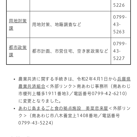
5226
0799-
用地対策
用地対策、地籍調査など
43-
課
5263
0799-
都市政策
都市計画、市営住宅、空き家政策など
43-
課
5227
農業共済に関する手続きは、令和2年4月1日から
兵庫県
農業共済組合
＜外部リンク＞
南あわじ事務所（南あわじ
市榎列上幡多1911番地3／電話番号0799-
42
-6210）
に変更となりました。
あわじ島まるごと食の拠点施設 美菜恋来屋
＜外部リン
ク＞
（南あわじ市八木養宜上1408番地／電話番号
0799-43-5224）