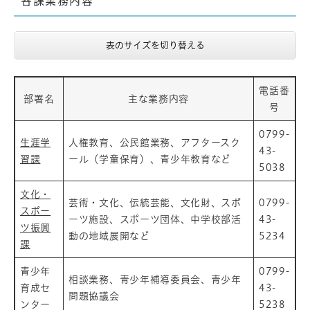
各課業務内容
表のサイズを切り替える
電話番
部署名
主な業務内容
号
0799-
生涯学
人権教育、公民館業務、アフタースク
43-
習課
ール（学童保育）、青少年教育など
5038
文化・
芸術・文化、伝統芸能、文化財、スポ
0799-
スポー
ーツ施設、スポーツ団体、中学校部活
43-
ツ振興
動の地域展開など
5234
課
青少年
0799-
相談業務、青少年補導委員会、青少年
育成セ
43-
問題協議会
ンター
5238