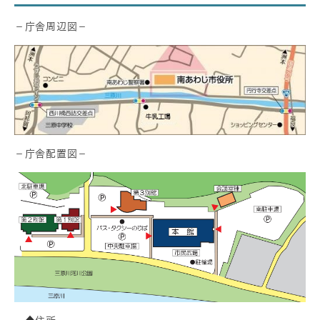
－庁舎周辺図－
－庁舎配置図－