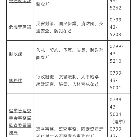
交通政策課
43-
路など
5262
0799-
災害対策、国民保護、消防団、交
危機管理課
43-
通安全、防犯など
5203
0799-
入札・契約、予算、決算、財政計
財政課
43-
画など
5210
0799-
行政組織、文書法制、人事給与、
総務課
43-
統計調査、秘書、人材育成など
5001
0799-
43-
選挙管理委
5004
員会事務局
（選挙）
監査委員事
選挙事務、監査事務、固定資産評
0799-
務局
価に対する不服審査事務など
43-