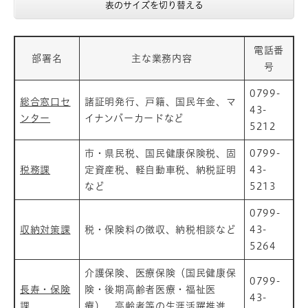
表のサイズを切り替える
電話番
部署名
主な業務内容
号
0799-
総合窓口セ
諸証明発行、戸籍、国民年金、マ
43-
ンター
イナンバーカードなど
5212
市・県民税、国民健康保険税、固
0799-
税務課
定資産税、軽自動車税、納税証明
43-
など
5213
0799-
収納対策課
税・保険料の徴収、納税相談など
43-
5264
介護保険、医療保険（国民健康保
0799-
長寿・保険
険・後期高齢者医療・福祉医
43-
課
療）、高齢者等の生涯活躍推進、