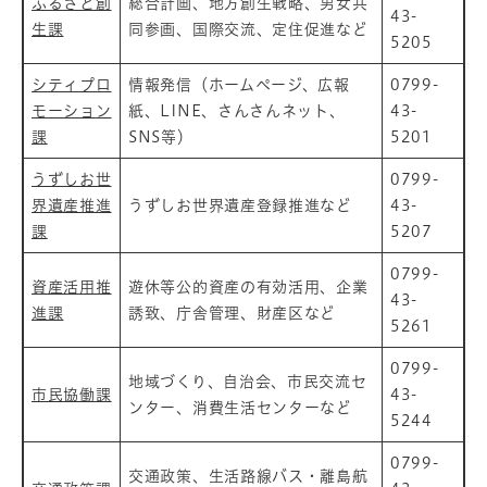
ふるさと創
総合計画、地方創生戦略、男女共
43-
生課
同参画、国際交流、定住促進など
5205
シティプロ
情報発信（ホームページ、広報
0799-
モーション
紙、LINE、さんさんネット、
43-
課
SNS等）
5201
うずしお世
0799-
界遺産推進
うずしお世界遺産登録推進など
43-
課
5207
0799-
資産活用推
遊休等公的資産の有効活用、企業
43-
進課
誘致、庁舎管理、財産区など
5261
0799-
地域づくり、自治会、市民交流セ
市民協働課
43-
ンター、消費生活センターなど
5244
0799-
交通政策、生活路線バス・離島航