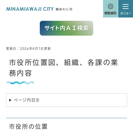
ペ
メニューを飛ばして本文へ
ー
ジ
の
先
頭
で
す
。
更新日：2026年4月1日更新
本
文
市役所位置図、組織、各課の業
務内容
ページ内目次
市役所の位置