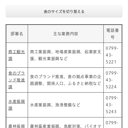
表のサイズを切り替える
電話番
部署名
主な業務内容
号
0799-
商工観光
商工業振興、地場産業振興、起業家支
43-
課
援、観光業振興など
5221
食のブラ
0799-
食のブランド推進、食の拠点事業の企
ンド推進
43-
画調整、関係人口、ふるさと納税など
課
5224
0799-
水産振興
水産業振興、漁港整備など
43-
課
5243
0799-
農林振興
農林畜産業振興、鳥獣対策、バイオマ