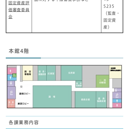
固定資産評
5235
価審査委員
（監査・
会
固定資
産）
本館4階
各課業務内容