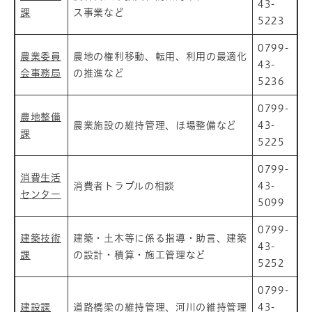
43-
課
ス事業など
5223
0799-
農業委員
農地の権利移動、転用、利用の最適化
43-
会事務局
の推進など
5236
0799-
農地整備
農業施設の維持管理、ほ場整備など
43-
課
5225
0799-
消費生活
消費者トラブルの相談
43-
センター
5099
0799-
建築技術
建築・土木等に係る指導・助言、建築
43-
課
の設計・積算・施工管理など
5252
0799-
建設課
道路橋梁の維持管理、河川の維持管理
43-