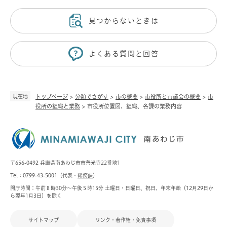
見つからないときは
よくある質問と回答
現在地
トップページ
>
分類でさがす
>
市の概要
>
市役所と市議会の概要
>
市
役所の組織と業務
>
市役所位置図、組織、各課の業務内容
〒656-0492 兵庫県南あわじ市市善光寺22番地1
Tel：0799-43-5001（代表・
総務課
）
開庁時間：午前８時30分～午後５時15分 土曜日・日曜日、祝日、年末年始（12月29日か
ら翌年1月3日）を除く
サイトマップ
リンク・著作権・免責事項