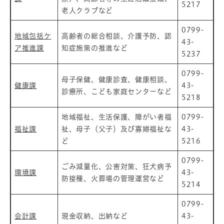
5217
老人クラブなど
0799-
地域包括ケ
高齢者の総合相談、介護予防、認
43-
ア推進課
知症施策の推進など
5237
0799-
母子保健、健康診査、健康相談、
健康課
43-
診療所、こども家庭センターなど
5218
地域福祉、生活保護、障がい者福
0799-
福祉課
祉、母子（父子）及び寡婦福祉な
43-
ど
5216
0799-
ごみ減量化、公害対策、狂犬病予
環境課
43-
防接種、火葬場の管理運営など
5214
0799-
会計課
現金収納、出納など
43-