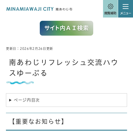
ペ
メニューを飛ばして本文へ
ー
ジ
の
先
頭
で
す
。
更新日：2026年2月26日更新
本
文
南あわじリフレッシュ交流ハウ
スゆーぷる
ページ内目次
【重要なお知らせ】