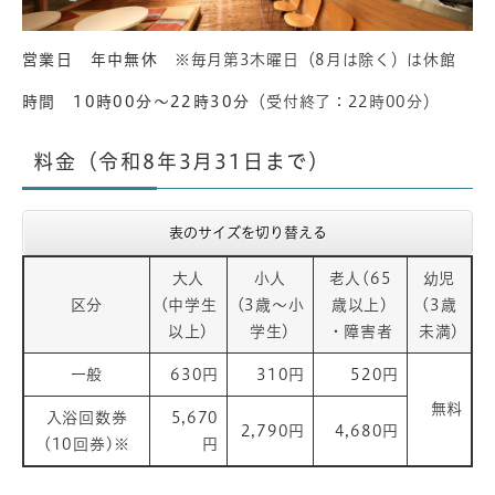
営業日 年中無休
※毎月第3木曜日（8月は除く）は休館
時間 10時00分～22時30分
（受付終了：22時00分）
料金（令和8年3月31日まで）
表のサイズを切り替える
大人
小人
老人(65
幼児
区分
(中学生
(3歳～小
歳以上)
(3歳
以上)
学生)
・障害者
未満)
一般
630円
310円
520円
無料
入浴回数券
5,670
2,790円
4,680円
(10回券)※
円