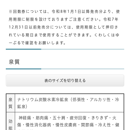
※回数券については、令和8年1月1日以降発売分より、使
用期限に制限を設けておりますご注意ください。令和7年
12月31日以前発売分については、使用期限として押印さ
れている期日まで使用することができます。くわしくはゆ
ーぷるで確認をお願いします。
泉質
表のサイズを切り替える
泉
ナトリウム炭酸水素冷鉱泉（低張性・アルカリ性・冷
質
鉱泉）
神経痛・筋肉痛・五十肩・疲労回復・きりきず・火
効
傷・慢性消化器病・慢性皮膚病・関節痛・冷え性・健
能