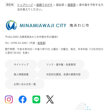
現在地
トップページ
>
組織でさがす
>
福祉部
>
健康課
>
食中毒を予防する方
法を教えてください。
〒656-0492 兵庫県南あわじ市市善光寺22番地1
Tel：0799-43-5001（代表・
総務課
）
開庁時間：午前８時30分～午後５時15分 土曜日・日曜日、祝日、年末年始（12月29日か
ら翌年1月3日）を除く
サイトマップ
リンク・著作権・免責事項
個人情報保護
市役所位置図、各課の業務内容
お問い合わせ先一覧