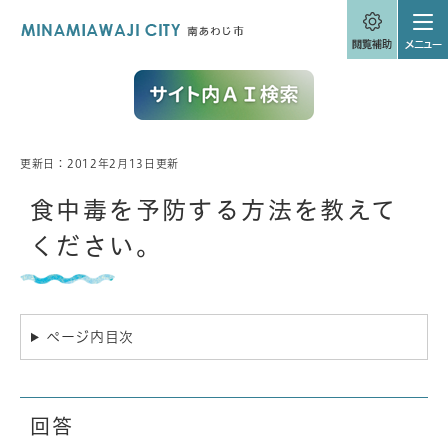
ペ
メニューを飛ばして本文へ
ー
ジ
の
先
頭
で
す
。
更新日：2012年2月13日更新
本
文
食中毒を予防する方法を教えて
ください。
ページ内目次
回答