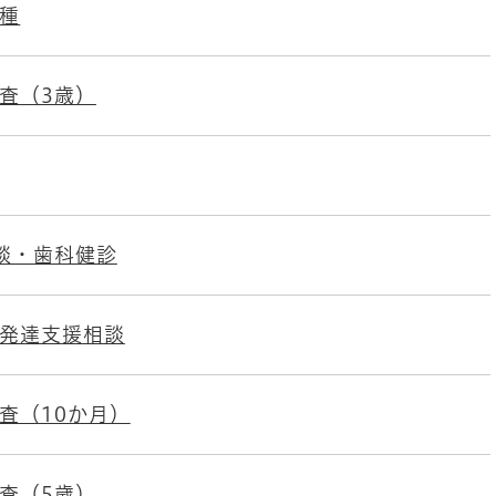
種
査（3歳）
談・歯科健診
発達支援相談
査（10か月）
査（5歳）