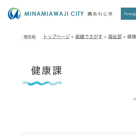
ペ
ー
Foreig
ジ
の
先
トップページ
>
組織でさがす
>
福祉部
>
健
現在地
頭
で
す
本
。
健康課
文