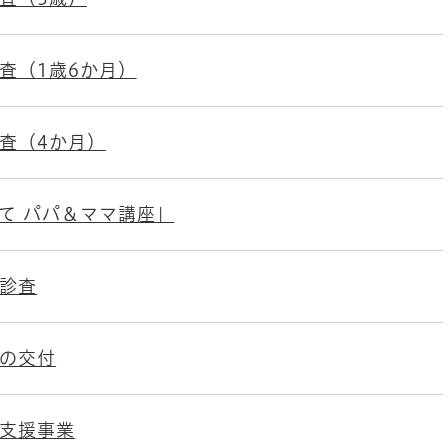
査（1歳6か月）
査（4か月）
て パパ＆ママ講座」
診査
の交付
支援事業