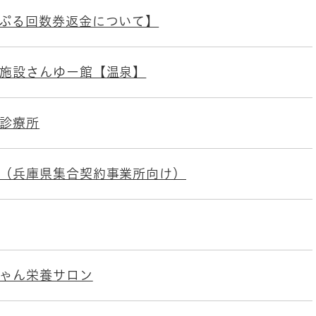
ぷる回数券返金について】
施設さんゆー館【温泉】
診療所
（兵庫県集合契約事業所向け）
ゃん栄養サロン