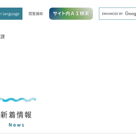
メニューを飛ばして本文へ
キ
閲覧補助
n language
ー
ワ
ー
ド
康課
検
索
新着情報