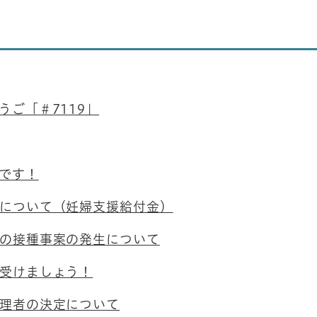
うご「＃7119」
です！
について（妊婦支援給付金）
の接種事案の発生について
受けましょう！
理者の決定について