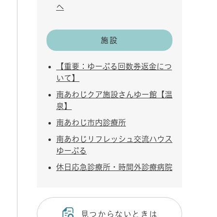
へ
施設
【重要：ゆーぷる回数券返金につ
いて】
南あわじクア施設さんゆー館【温
泉】
南あわじ市内診療所
南あわじリフレッシュ交流ハウス
ゆーぷる
休日応急診療所・時間外診療病院
見つからないときは