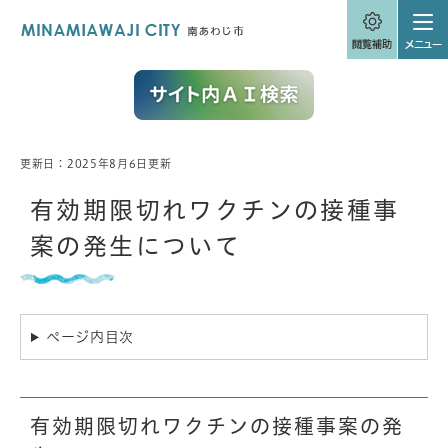
ペ
メニューを飛ばして本文へ
ー
ジ
の
先
頭
で
す
。
更新日：2025年8月6日更新
本
文
有効期限切れワクチンの接種事
案の発生について
ページ内目次
有効期限切れワクチンの接種事案の発