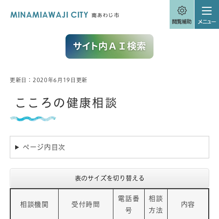
ペ
メニューを飛ばして本文へ
ー
ジ
の
先
頭
で
す
。
更新日：2020年6月19日更新
本
文
こころの健康相談
ページ内目次
表のサイズを切り替える
電話番
相談
相談機関
受付時間
内容
号
方法