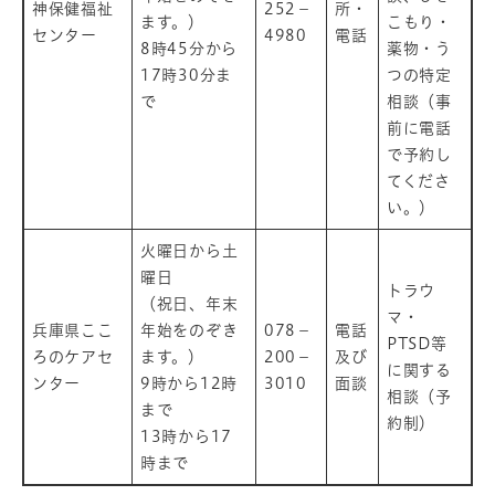
神保健福祉
252－
所・
ます。）
こもり・
センター
4980
電話
8時45分から
薬物・う
17時30分ま
つの特定
で
相談（事
前に電話
で予約し
てくださ
い。）
火曜日から土
曜日
トラウ
（祝日、年末
マ・
兵庫県ここ
年始をのぞき
078－
電話
PTSD等
ろのケアセ
ます。）
200－
及び
に関する
ンター
9時から12時
3010
面談
相談（予
まで
約制）
13時から17
時まで