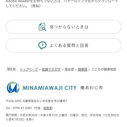
Adobe Readerをお持ちでない方は、バナーのリンク先からダウンロード
してください。（無料）
見つからないときは
よくある質問と回答
現在地
トップページ
>
組織でさがす
>
福祉部
>
健康課
>
こころの健康相談
〒656-0492 兵庫県南あわじ市市善光寺22番地1
Tel：0799-43-5001（代表・
総務課
）
開庁時間：午前８時30分～午後５時15分 土曜日・日曜日、祝日、年末年始（12月29日か
ら翌年1月3日）を除く