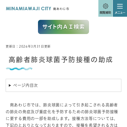
ペ
メニューを飛ばして本文へ
ー
ジ
の
先
頭
で
す
。
更新日：2026年3月31日更新
本
文
高齢者肺炎球菌予防接種の助成
ページ内目次
南あわじ市では、肺炎球菌によって引き起こされる高齢者
の肺炎の発症及び重症化を予防するための肺炎球菌予防接種
に要する費用の一部を助成します。接種方法等については、
下記のとおりとなっておりますので、接種を希望される方は