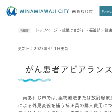
ペ
ー
Foreig
ジ
の
先
トップページ
>
組織でさがす
>
福祉部
>
健
現在地
頭
で
す
更新日：2023年4月1日更新
本
。
文
がん患者アピアラン
南あわじ市では､薬物療法または放射線療
による外見変貌を補う補正具の購入費用に