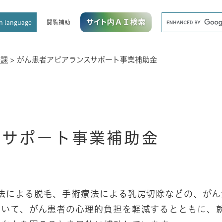
メニューを飛ばして本文へ
キ
閲覧補助
n language
ー
ワ
ー
ド
康課
>
がん患者アピアランスサポート事業補助金
検
索
スサポート事業補助金
法による脱毛、手術療法による乳房切除などの、がん
ついて、がん患者の心理的負担を軽減するとともに、