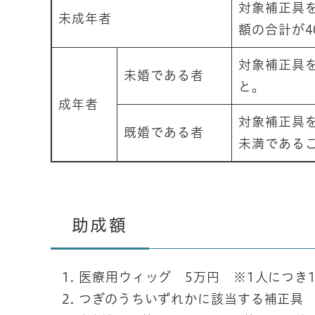
対象補正具
未成年者
額の合計が4
対象補正具
未婚である者
と。
成年者
対象補正具
既婚である者
未満である
助成額
医療用ウィッグ 5万円 ※1人につき
つぎのうちいずれかに該当する補正具