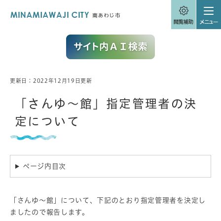
ペ
メニューを飛ばして本文へ
ー
ジ
の
先
頭
で
す
。
更新日：2022年12月19日更新
本
文
「さんゆ～館」指定管理者の決
定について
ページ内目次
「さんゆ～館」について、下記のとおり指定管理者を決定し
ましたので報告します。