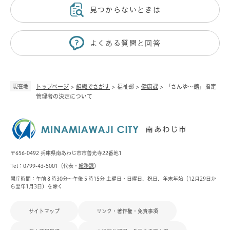
見つからないときは
よくある質問と回答
現在地
トップページ
>
組織でさがす
>
福祉部
>
健康課
>
「さんゆ～館」指定
管理者の決定について
〒656-0492 兵庫県南あわじ市市善光寺22番地1
Tel：0799-43-5001（代表・
総務課
）
開庁時間：午前８時30分～午後５時15分 土曜日・日曜日、祝日、年末年始（12月29日か
ら翌年1月3日）を除く
サイトマップ
リンク・著作権・免責事項