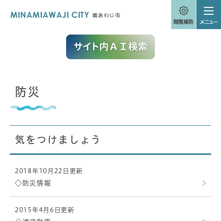
ペ
メニューを飛ばして本文へ
ー
ジ
の
先
頭
で
す
。
本
防災
文
気をつけましょう
2018年10月22日更新
◇防災情報
2015年4月6日更新