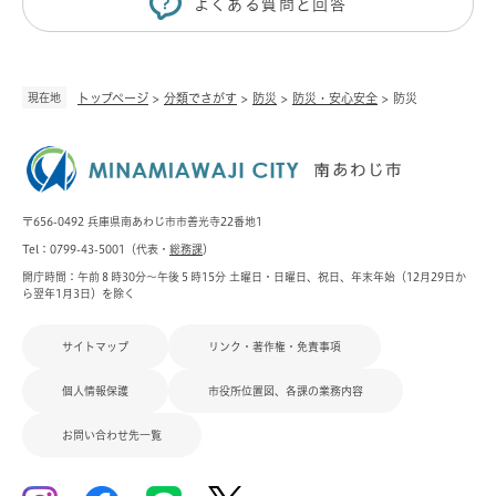
よくある質問と回答
現在地
トップページ
>
分類でさがす
>
防災
>
防災・安心安全
>
防災
〒656-0492 兵庫県南あわじ市市善光寺22番地1
Tel：0799-43-5001（代表・
総務課
）
開庁時間：午前８時30分～午後５時15分 土曜日・日曜日、祝日、年末年始（12月29日か
ら翌年1月3日）を除く
サイトマップ
リンク・著作権・免責事項
個人情報保護
市役所位置図、各課の業務内容
お問い合わせ先一覧