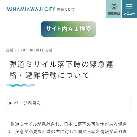
ペ
メニューを飛ばして本文へ
ー
ジ
の
先
頭
で
す
。
更新日：2018年5月1日更新
本
文
弾道ミサイル落下時の緊急連
絡・避難行動について
ページ内目次
弾道ミサイルが発射され、日本に落下の可能性がある場合
は、注意が必要な地域の方に対して国から緊急情報が流れま