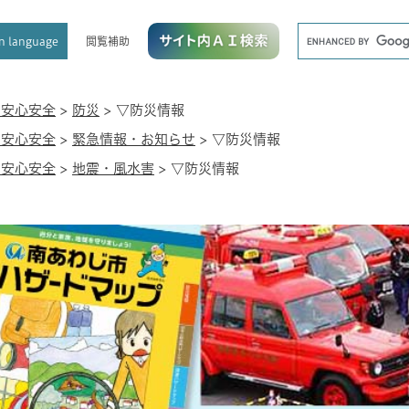
メニューを飛ばして本文へ
キ
閲覧補助
n language
ー
ワ
ー
ド
・安心安全
>
防災
>
▽防災情報
検
・安心安全
>
緊急情報・お知らせ
>
▽防災情報
索
・安心安全
>
地震・風水害
>
▽防災情報