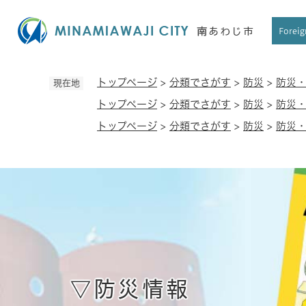
ペ
ー
Foreig
ジ
の
先
トップページ
>
分類でさがす
>
防災
>
防災
現在地
頭
トップページ
>
分類でさがす
>
防災
>
防災
で
す
トップページ
>
分類でさがす
>
防災
>
防災
。
▽防災情報