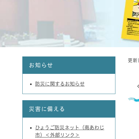
更新
本
お知らせ
文
防災に関するお知らせ
災害に備える
ひょうご防災ネット（南あわじ
市）＜外部リンク＞