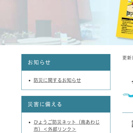
更新
本
お知らせ
文
防災に関するお知らせ
災害に備える
ひょうご防災ネット（南あわじ
市）＜外部リンク＞