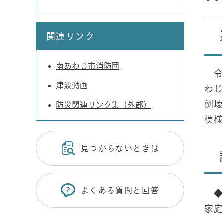
関連リンク
南あわじ市消防団
令和
津波動画
わ
倒
防災関連リンク集（外部）
模
見つからないときは
よくある質問と回答
◆
家