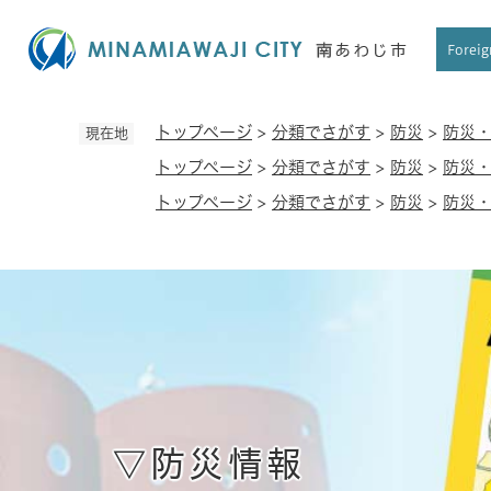
ペ
ー
Foreig
ジ
の
先
トップページ
>
分類でさがす
>
防災
>
防災
現在地
頭
トップページ
>
分類でさがす
>
防災
>
防災
で
す
トップページ
>
分類でさがす
>
防災
>
防災
。
▽防災情報