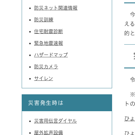
防災ネット関連情報
今
防災訓練
え
住宅耐震診断
的
緊急地震速報
ハザードマップ
防災カメラ
サイレン
令和
※
災害発生時は
ト
ひ
災害用伝言ダイヤル
屋外拡声設備
ひ