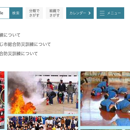
分類で
組織で
カレンダー
メニュー
さがす
さがす
練について
じ市総合防災訓練について
合防災訓練について