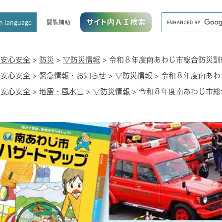
メニューを飛ばして本文へ
キ
閲覧補助
n language
ー
ワ
ー
ド
・安心安全
>
防災
>
▽防災情報
>
令和８年度南あわじ市総合防災訓
検
・安心安全
>
緊急情報・お知らせ
>
▽防災情報
>
令和８年度南あわ
索
・安心安全
>
地震・風水害
>
▽防災情報
>
令和８年度南あわじ市総