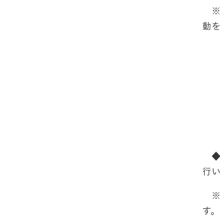
※
動
◆
行
※
す