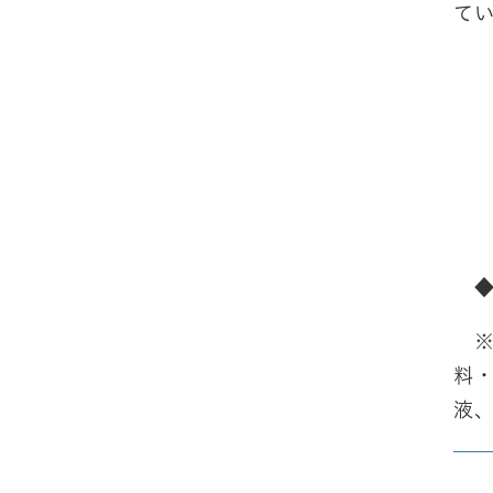
て
◆
※
料
液