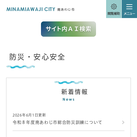
ペ
メニューを飛ばして本文へ
ー
ジ
の
先
頭
で
す
。
本
防災・安心安全
文
新着情報
2026年6月1日更新
令和８年度南あわじ市総合防災訓練について