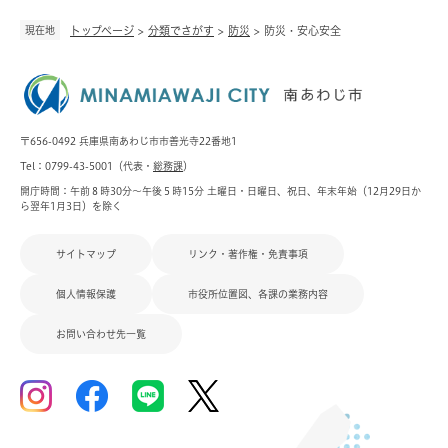
現在地
トップページ
>
分類でさがす
>
防災
>
防災・安心安全
〒656-0492 兵庫県南あわじ市市善光寺22番地1
Tel：0799-43-5001（代表・
総務課
）
開庁時間：午前８時30分～午後５時15分 土曜日・日曜日、祝日、年末年始（12月29日か
ら翌年1月3日）を除く
サイトマップ
リンク・著作権・免責事項
個人情報保護
市役所位置図、各課の業務内容
お問い合わせ先一覧