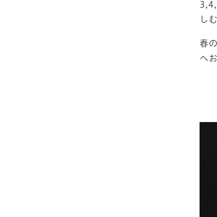
3,
し
春
へ