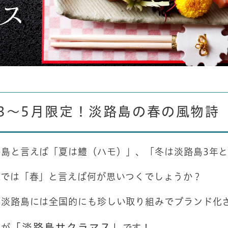
3～5月限定！淡路島の春の風物詩
路島と言えば「夏は鱧（ハモ）」、「冬は淡路島3年
れでは「春」と言えば何が思いつくでしょうか？
は淡路島には全国的にも珍しい取り組みでブランド化
「淡路島サクラマス」
れが
です！