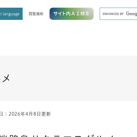
メニューを飛ばして本文へ
キ
閲覧補助
n language
ー
ワ
ー
ド
検
索
ルメ
日：2026年4月8日更新