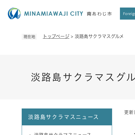
ペ
ー
Foreig
ジ
の
先
トップページ
>
淡路島サクラマスグルメ
現在地
頭
で
す
。
淡路島サクラマスグ
更新
本
淡路島サクラマスニュース
文