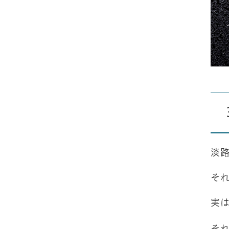
淡
そ
実
そ