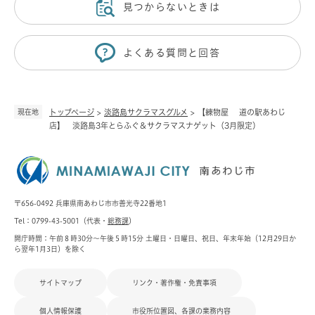
見つからないときは
よくある質問と回答
現在地
トップページ
>
淡路島サクラマスグルメ
>
【練物屋 道の駅あわじ
店】 淡路島3年とらふぐ＆サクラマスナゲット（3月限定）
〒656-0492 兵庫県南あわじ市市善光寺22番地1
Tel：0799-43-5001（代表・
総務課
）
開庁時間：午前８時30分～午後５時15分 土曜日・日曜日、祝日、年末年始（12月29日か
ら翌年1月3日）を除く
サイトマップ
リンク・著作権・免責事項
個人情報保護
市役所位置図、各課の業務内容