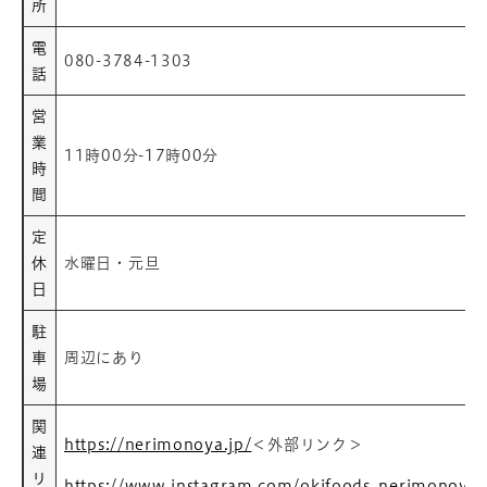
所
電
080-3784-1303
話
営
業
11時00分-17時00分
時
間
定
休
水曜日・元旦
日
駐
車
周辺にあり
場
関
https://nerimonoya.jp/​
＜外部リンク＞
連
リ
https://www.instagram.com/okifoods_nerimonoya/