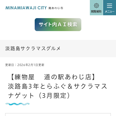
ペ
メニューを飛ばして本文へ
ー
ジ
の
先
頭
で
す
。
淡路島サクラマスグルメ
更新日：2026年2月1日更新
本
文
【練物屋 道の駅あわじ店】
淡路島3年とらふぐ＆サクラマス
ナゲット（3月限定）