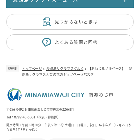
見つからないときは
よくある質問と回答
現在地
トップページ
>
淡路島サクラマスグルメ
>
【あわじ札ノ辻ベース】 淡
路島サクラマスと菜の花のジェノベーゼパスタ
〒656-0492 兵庫県南あわじ市市善光寺22番地1
Tel：0799-43-5001（代表・
総務課
）
開庁時間：午前８時30分～午後５時15分 土曜日・日曜日、祝日、年末年始（12月29日か
ら翌年1月3日）を除く