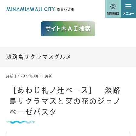
ペ
メニューを飛ばして本文へ
ー
ジ
の
先
頭
で
す
。
淡路島サクラマスグルメ
更新日：2026年2月1日更新
本
文
【あわじ札ノ辻ベース】 淡路
島サクラマスと菜の花のジェノ
ベーゼパスタ