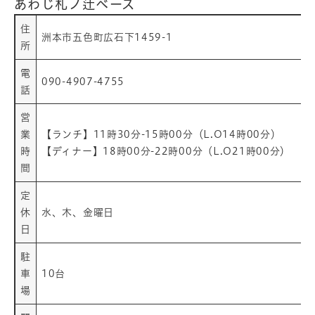
あわじ札ノ辻ベース
住
洲本市五色町広石下1459-1
所
電
090-4907-4755
話
営
業
​​【ランチ】11時30分-15時00分（L.O14時00分）
時
【ディナー】18時00分-22時00分（L.O21時00分）
間
定
休
水、木、金曜日
日
駐
車
10台
場