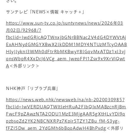
さい。
サンテレビ「NEWS×情報 キャッチ＋」
https://www.sun-tv.co.jp/suntvnews/news/2026年03
月02日/92968/?
fbclid=IwdGRjcAQTWnxjbGNrBBNac2V4dG4DYWVtAj
ExAHNydGMGYXBwX2lkDDM1MDY4NTUzMTcyOAAB
HlyJIyknI3WMh0dFtrRbMKBwyY8lGqvMxATDz1xl3vj
qnsWbpR4XxDcJ6VCg_aem_JweoFPI1Zsx9x9XrViQwt
A
＜外部リンク＞
NHK神戸「リブラブ兵庫」
https://news.web.nhk/newsweb/na/nb-2020030985?
fbclid=IwVERDUAQTWltleHRuA2FlbQIxMABzcnRjBm
FwcF9pZAwzNTA2ODU1MzE3MjgAAR5gXtHLvYDi9q
pzbsqZd2YK2NBCNXRPz7Kpir5TZY1ZBu_fM-S3yg-
fFZI5Dw_aem_2YdGMh6bBqoAdwH4BhPvdg
＜外部リ