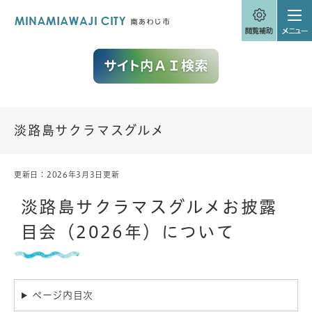
ペ
メニューを飛ばして本文へ
ー
ジ
の
先
頭
で
す
。
淡路島サクラマスグルメ
更新日：2026年3月3日更新
本
文
淡路島サクラマスグルメお披露
目会（2026年）について
ページ内目次