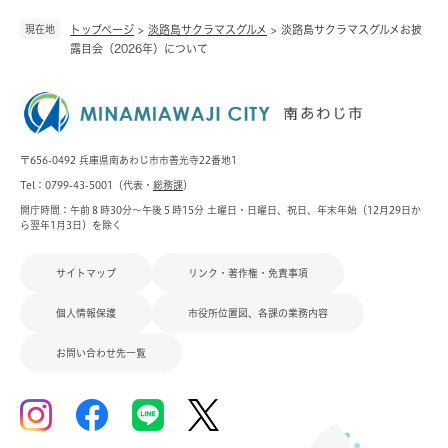
現在地
トップページ
>
淡路島サクラマスグルメ
>
淡路島サクラマスグルメお披
露目会（2026年）について
〒656-0492 兵庫県南あわじ市市善光寺22番地1
Tel：0799-43-5001（代表・
総務課
）
開庁時間：午前８時30分～午後５時15分 土曜日・日曜日、祝日、年末年始（12月29日か
ら翌年1月3日）を除く
サイトマップ
リンク・著作権・免責事項
個人情報保護
市役所位置図、各課の業務内容
お問い合わせ先一覧