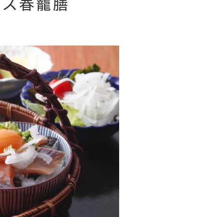
マス春籠膳