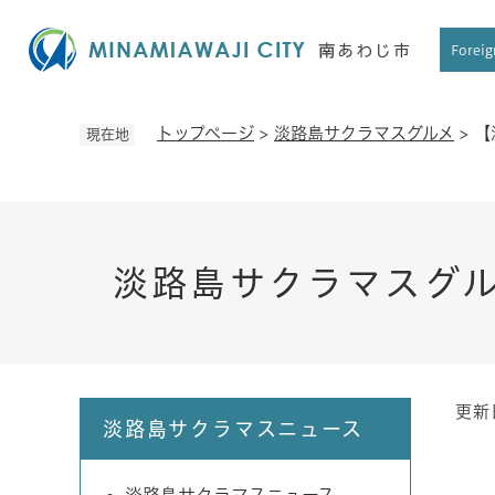
ペ
ー
Foreig
ジ
の
先
トップページ
>
淡路島サクラマスグルメ
>
【
現在地
頭
で
す
。
淡路島サクラマスグ
更新
本
淡路島サクラマスニュース
文