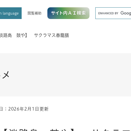
メニューを飛ばして本文へ
キ
閲覧補助
n language
ー
ワ
ー
ド
淡路島 鼓や】 サクラマス春籠膳
検
索
ルメ
日：2026年2月1日更新