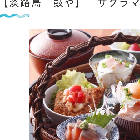
【淡路島 鼓や】 サクラ