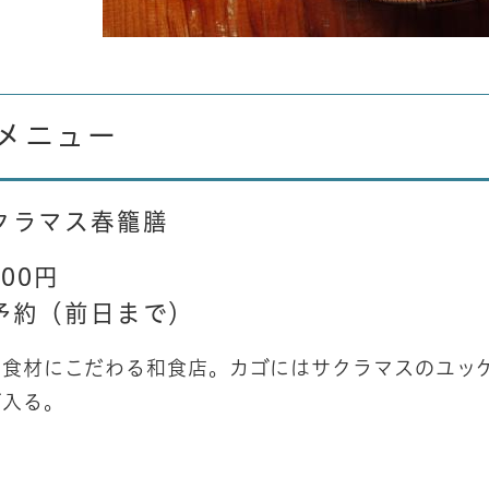
メニュー
クラマス春籠膳 ​
000円​
予約（前日まで）
​島の食材にこだわる和食店。カゴにはサクラマスのユ
が入る。