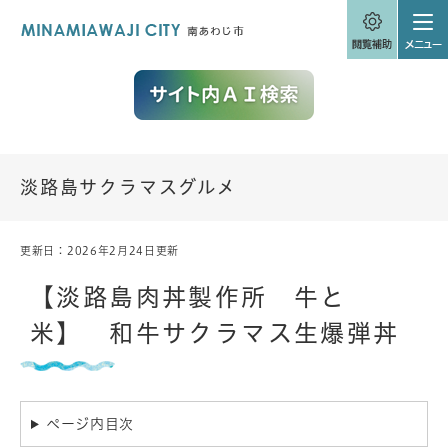
ペ
メニューを飛ばして本文へ
ー
ジ
の
先
頭
で
す
。
淡路島サクラマスグルメ
更新日：2026年2月24日更新
本
文
【淡路島肉丼製作所 牛と
米】 和牛サクラマス生爆弾丼
ページ内目次