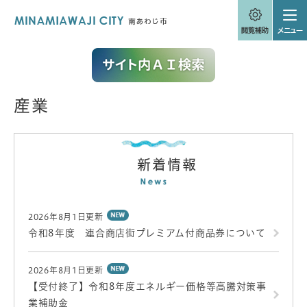
ペ
メニューを飛ばして本文へ
ー
ジ
の
先
頭
で
す
産業
。
本
文
新着情報
2026年8月1日更新
令和8年度 連合商店街プレミアム付商品券について
2026年8月1日更新
【受付終了】令和8年度エネルギー価格等高騰対策事
業補助金