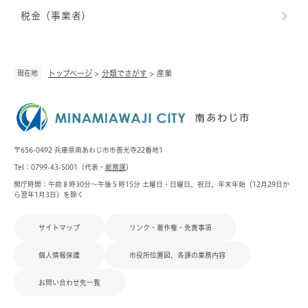
税金（事業者）
現在地
トップページ
>
分類でさがす
>
産業
〒656-0492 兵庫県南あわじ市市善光寺22番地1
Tel：0799-43-5001（代表・
総務課
）
開庁時間：午前８時30分～午後５時15分 土曜日・日曜日、祝日、年末年始（12月29日か
ら翌年1月3日）を除く
サイトマップ
リンク・著作権・免責事項
個人情報保護
市役所位置図、各課の業務内容
お問い合わせ先一覧