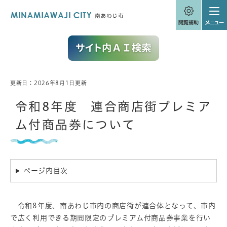
ペ
メニューを飛ばして本文へ
ー
ジ
の
先
頭
で
す
。
更新日：2026年8月1日更新
本
文
令和8年度 連合商店街プレミア
ム付商品券について
ページ内目次
令和8年度、南あわじ市内の商店街が連合体となって、市内
で広く利用できる期間限定のプレミアム付商品券事業を行い