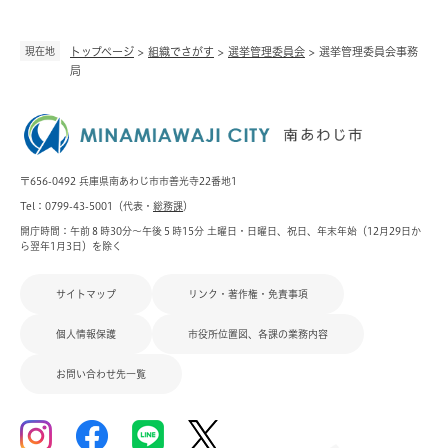
現在地
トップページ
>
組織でさがす
>
選挙管理委員会
>
選挙管理委員会事務
局
〒656-0492 兵庫県南あわじ市市善光寺22番地1
Tel：0799-43-5001（代表・
総務課
）
開庁時間：午前８時30分～午後５時15分 土曜日・日曜日、祝日、年末年始（12月29日か
ら翌年1月3日）を除く
サイトマップ
リンク・著作権・免責事項
個人情報保護
市役所位置図、各課の業務内容
お問い合わせ先一覧