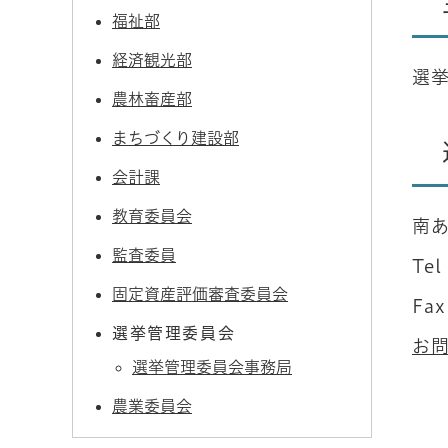
福祉部
経済観光部
選
農林畜産部
まちづくり建設部
会計課
教育委員会
南あ
監査委員
Tel
固定資産評価審査委員会
Fax
選挙管理委員会
お
選挙管理委員会事務局
農業委員会