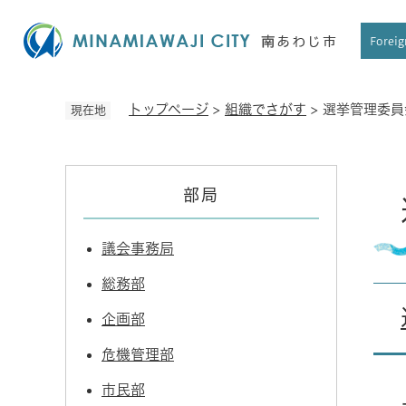
ペ
ー
Foreig
ジ
の
先
トップページ
>
組織でさがす
>
選挙管理委員
現在地
頭
で
す
本
。
部局
文
議会事務局
総務部
企画部
危機管理部
市民部