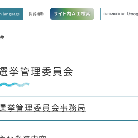
メニューを飛ばして本文へ
キ
閲覧補助
n language
ー
ワ
ー
ド
会
検
索
選挙管理委員会
選挙管理委員会事務局