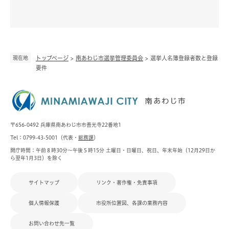
現在地
トップページ
>
南あわじ市選挙管理委員会
>
選挙人名簿登録者数と登録
要件
〒656-0492 兵庫県南あわじ市市善光寺22番地1
Tel：0799-43-5001（代表・
総務課
）
開庁時間：午前８時30分～午後５時15分 土曜日・日曜日、祝日、年末年始（12月29日か
ら翌年1月3日）を除く
サイトマップ
リンク・著作権・免責事項
個人情報保護
市役所位置図、各課の業務内容
お問い合わせ先一覧