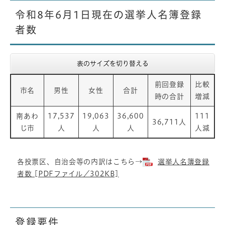
令和8年6月1日現在の選挙人名簿登録
者数
表のサイズを切り替える
前回登録
比較
市名
男性
女性
合計
時の合計
増減
南あわ
17,537
19,063
36,600
111
36,711人
じ市
人
人
人
人減
各投票区、自治会等の内訳はこちら→
選挙人名簿登録
者数 [PDFファイル／302KB]
登録要件