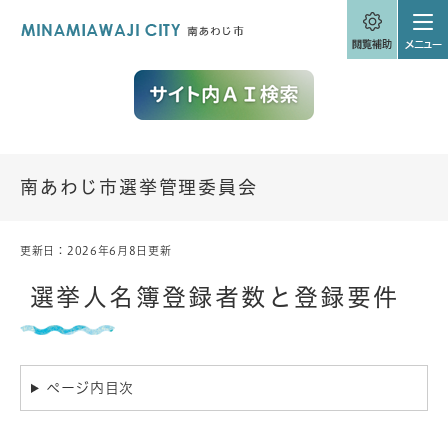
ペ
メニューを飛ばして本文へ
ー
ジ
の
先
頭
で
す
。
南あわじ市選挙管理委員会
更新日：2026年6月8日更新
本
文
選挙人名簿登録者数と登録要件
ページ内目次