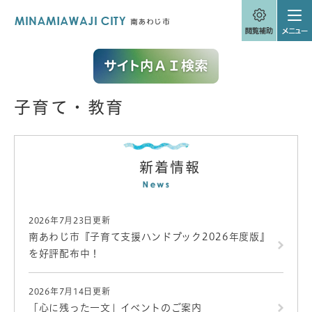
ペ
メニューを飛ばして本文へ
ー
ジ
の
先
頭
で
す
子育て・教育
。
本
文
新着情報
2026年7月23日更新
南あわじ市『子育て支援ハンドブック2026年度版』
を好評配布中！
2026年7月14日更新
「心に残った一文」イベントのご案内