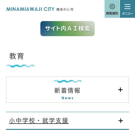
ペ
メニューを飛ばして本文へ
ー
ジ
の
先
頭
で
す
。
本
教育
文
新着情報
小中学校・就学支援