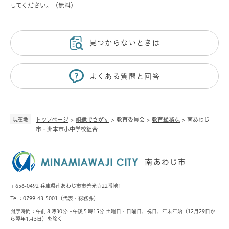
してください。（無料）
見つからないときは
よくある質問と回答
現在地
トップページ
>
組織でさがす
>
教育委員会
>
教育総務課
>
南あわじ
市・洲本市小中学校組合
〒656-0492 兵庫県南あわじ市市善光寺22番地1
Tel：0799-43-5001（代表・
総務課
）
開庁時間：午前８時30分～午後５時15分 土曜日・日曜日、祝日、年末年始（12月29日か
ら翌年1月3日）を除く