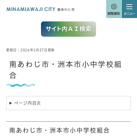
ペ
メニューを飛ばして本文へ
ー
ジ
の
先
頭
で
す
。
更新日：2026年3月27日更新
本
文
南あわじ市・洲本市小中学校組
合
ページ内目次
南あわじ市・洲本市小中学校組合