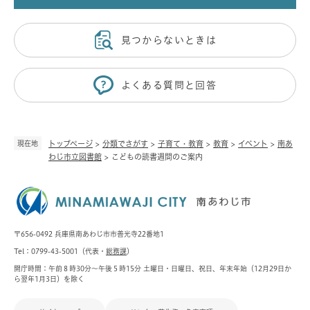
見つからないときは
よくある質問と回答
現在地
トップページ
>
分類でさがす
>
子育て・教育
>
教育
>
イベント
>
南あ
わじ市立図書館
>
こどもの読書週間のご案内
〒656-0492 兵庫県南あわじ市市善光寺22番地1
Tel：0799-43-5001（代表・
総務課
）
開庁時間：午前８時30分～午後５時15分 土曜日・日曜日、祝日、年末年始（12月29日か
ら翌年1月3日）を除く