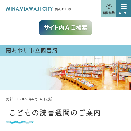
ペ
メニューを飛ばして本文へ
ー
ジ
の
先
頭
で
す
。
南あわじ市立図書館
更新日：2026年4月14日更新
本
文
こどもの読書週間のご案内