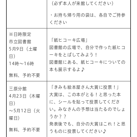
（必ず本人が来館してください）
・お持ち帰り用の袋は、各自でご持参
ください
※日時限定
「紙ヒコーキ広場」
市立図書館
図書館の広場で、自分で作った紙ヒコ
5月9日（土曜
ーキをとばしてみよう！
日）
図書館にある、紙ヒコーキについての
14時～16時
本も展示するよ♪
無料、予約不要
「きみも絵本屋さん大賞に投票！」
三原分館
大賞は、この本がとる！と思った本
4月23日（木曜
に、シールを貼って投票してくださ
日）
い。みなさんの予想は当たるのでしょ
～5月12日（火
うか？？
曜日）
発表後でも、自分の大賞はこれ！と思
無料、予約不要
うものに投票してください♪