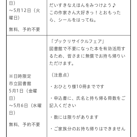
日）
​だいすきなえほんをみつけよう♪
～5月12日（火
この作家さん大好きっ！とおもった
曜日）
ら、シールをはってね。
無料、予約不要
「ブックリサイクルフェア」
​図書館で不要になった本を有効活用す
るため、皆さまに無償でお持ち帰りい
ただけます。
（注意点）
※日時限定
市立図書館
・おひとり様10冊までです
​5月1日（金曜
日）
・申込書に、氏名と持ち帰る冊数をご
～5月6日（水曜
記入ください
日）
・数には限りがあります
無料、予約不要
・ご家族分のお持ち帰りはできません