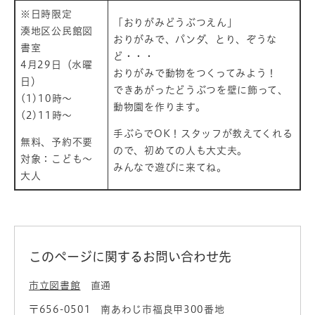
※日時限定
「おりがみどうぶつえん」
湊地区公民館図
​おりがみで、パンダ、とり、ぞうな
書室
ど・・・
4月29日（水曜
おりがみで動物をつくってみよう！
日）
できあがったどうぶつを壁に飾って、
(1)10時～
動物園を作ります。
(2)11時～
手ぶらでOK！スタッフが教えてくれる
無料、予約不要
ので、初めての人も大丈夫。
対象：こども～
みんなで遊びに来てね。
大人
このページに関するお問い合わせ先
市立図書館
直通
〒656-0501
南あわじ市福良甲300番地