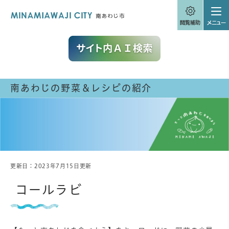
ペ
メニューを飛ばして本文へ
ー
ジ
の
先
頭
で
す
。
南あわじの野菜＆レシピの紹介
更新日：2023年7月15日更新
本
文
コールラビ