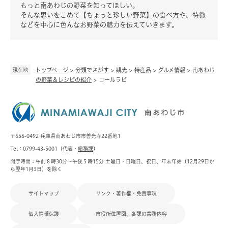
もっと南あわじの野菜を知ってほしい。
そんな思いをこめて【ちょっと珍しい野菜】の食べ方や、特徴
などを中心に色んなお野菜の魅力を伝えていきます。
現在地
トップページ
>
分類でさがす
>
観光
>
特産品
>
グルメ情報
>
南あわじ
の野菜＆レシピの紹介
>
コールラビ
〒656-0492 兵庫県南あわじ市市善光寺22番地1
Tel：0799-43-5001（代表・
総務課
）
開庁時間：午前８時30分～午後５時15分 土曜日・日曜日、祝日、年末年始（12月29日か
ら翌年1月3日）を除く
サイトマップ
リンク・著作権・免責事項
個人情報保護
市役所位置図、各課の業務内容