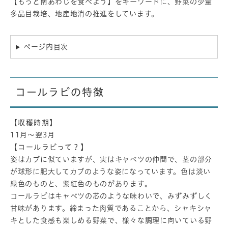
【もっと南あわじを食べよう】をキーワードに、野菜の少量
多品目栽培、地産地消の推進をしています。
ページ内目次
コールラビの特徴
【収穫時期】
11月～翌3月
【コールラビって？】
姿はカブに似ていますが、実はキャベツの仲間で、茎の部分
が球形に肥大してカブのような姿になっています。色は淡い
緑色のものと、紫紅色のものがあります。
​コールラビはキャベツの芯のような味わいで、みずみずしく
甘味があります。締まった肉質であることから、シャキシャ
キとした食感も楽しめる野菜で、様々な調理に向いている野