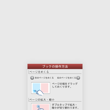
本
印
文
刷
用
ペ
ー
ジ