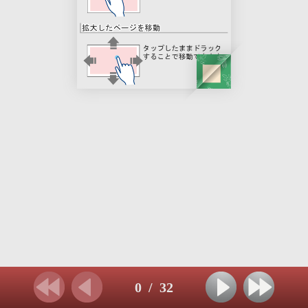
0
/
32