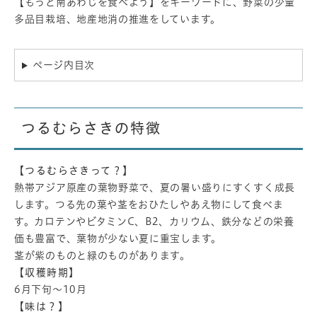
【もっと南あわじを食べよう】をキーワードに、野菜の少量
多品目栽培、地産地消の推進をしています。
ページ内目次
つるむらさきの特徴
【つるむらさきって？】
​熱帯アジア原産の葉物野菜で、夏の暑い盛りにすくすく成長
します。つる先の葉や茎をおひたしやあえ物にして食べま
す。カロテンやビタミンC、B2、カリウム、鉄分などの栄養
価も豊富で、葉物が少ない夏に重宝します。
茎が紫のものと緑のものがあります。​​
【収穫時期】
6月下旬～10月
【味は？】