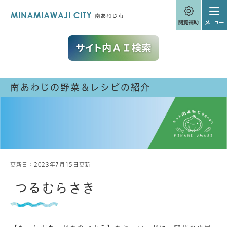
ペ
メニューを飛ばして本文へ
ー
ジ
の
先
頭
で
す
。
南あわじの野菜＆レシピの紹介
更新日：2023年7月15日更新
本
文
つるむらさき