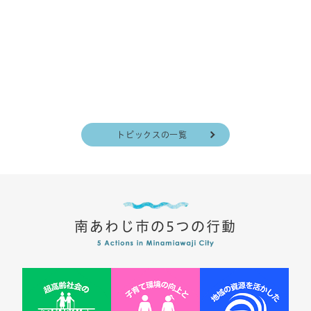
2026年4月
市役所に行
コンビニ交
をご利用く
報南あわ
ます
トピックスの一覧
南あわじ市の5つの行動