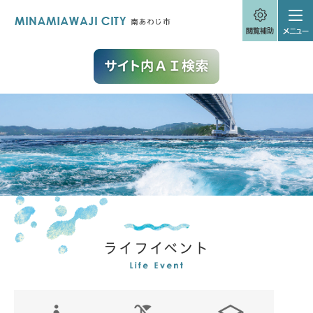
ペ
メニューを飛ばして本文へ
ー
ジ
の
先
頭
で
す
。
本
文
ライフイベント