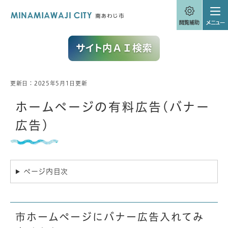
ペ
メニューを飛ばして本文へ
ー
ジ
の
先
頭
で
す
。
更新日：2025年5月1日更新
本
文
ホームページの有料広告(バナー
広告)
ページ内目次
市ホームページにバナー広告入れてみ