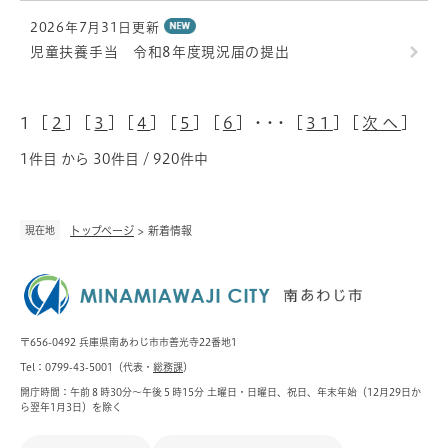
2026年7月31日更新
児童扶養手当 令和8年度現況届の提出
1 [
2
] [
3
] [
4
] [
5
] [
6
] ･･･ [
31
] [
次へ
]
1件目 から 30件目 / 920件中
現在地
トップページ
>
新着情報
〒656-0492 兵庫県南あわじ市市善光寺22番地1
Tel：0799-43-5001（代表・
総務課
）
開庁時間：午前８時30分～午後５時15分 土曜日・日曜日、祝日、年末年始（12月29日か
ら翌年1月3日）を除く