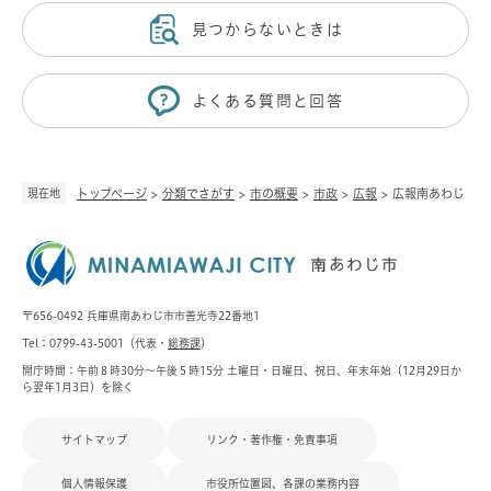
見つからないときは
よくある質問と回答
現在地
トップページ
>
分類でさがす
>
市の概要
>
市政
>
広報
>
広報南あわじ
〒656-0492 兵庫県南あわじ市市善光寺22番地1
Tel：0799-43-5001（代表・
総務課
）
開庁時間：午前８時30分～午後５時15分 土曜日・日曜日、祝日、年末年始（12月29日か
ら翌年1月3日）を除く
サイトマップ
リンク・著作権・免責事項
個人情報保護
市役所位置図、各課の業務内容