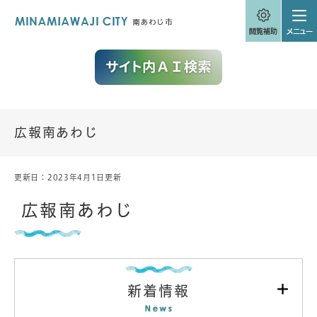
ペ
メニューを飛ばして本文へ
ー
ジ
の
先
頭
で
す
。
広報南あわじ
更新日：2023年4月1日更新
本
文
広報南あわじ
新着情報