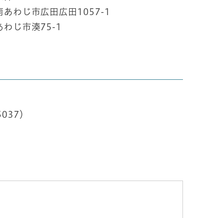
南あわじ市広田広田1057-1
わじ市湊75-1
037）
）