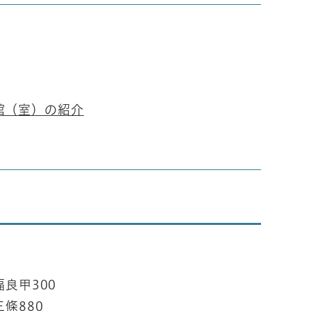
館（室）の紹介
。
良甲300
條880