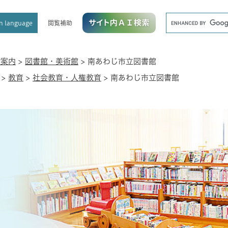
メニューを飛ばして本文へ
キ
閲覧補助
n language
ー
ワ
ー
ド
設案内
>
図書館・美術館
>
南あわじ市立図書館
検
>
教育
>
社会教育・人権教育
>
南あわじ市立図書館
索