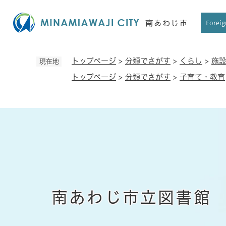
ペ
ー
Foreig
ジ
の
先
トップページ
>
分類でさがす
>
くらし
>
施
現在地
頭
トップページ
>
分類でさがす
>
子育て・教育
で
す
。
南あわじ市立図書館