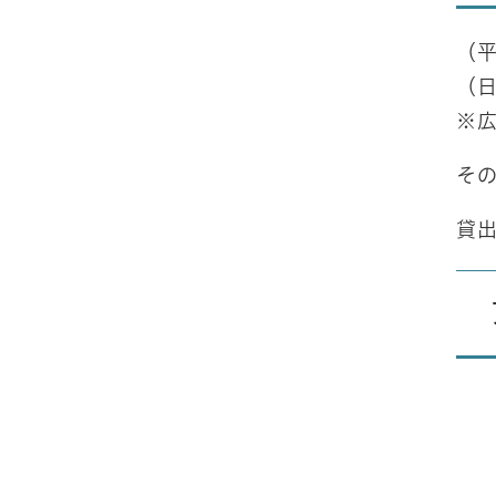
（平
（日
※広
そ
貸