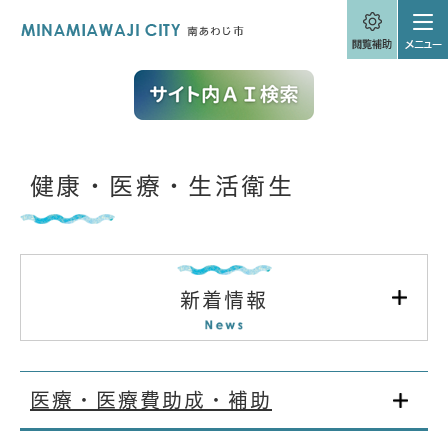
ペ
メニューを飛ばして本文へ
ー
ジ
の
先
頭
で
す
。
本
健康・医療・生活衛生
文
新着情報
医療・医療費助成・補助