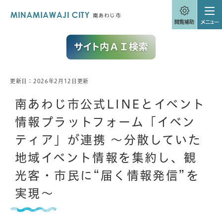
ペ
メニューを飛ばして本文へ
ー
ジ
の
先
頭
で
す
。
更新日：2026年2月12日更新
本
文
南あわじ市公式LINEとイベント
情報プラットフォーム「イベン
ティア」が連携 〜分散していた
地域イベント情報を集約し、観
光客・市民に“届く情報発信”を
実現〜